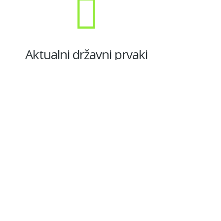
Aktualni državni prvaki
Moški posamično:
Matevž Jeras
Ženske posamično:
Eva Kogelnik
Moške dvojice:
Matevž Jeras, Rok Šoštarič
Ženske dvojice:
Eva Kogelnik, Tamara Vilim
Moški classic dvojice:
Simon Zorman, Tomaž Čoha
Ženske classic dvojice:
Eva Kogelnik, Tamara Vilim