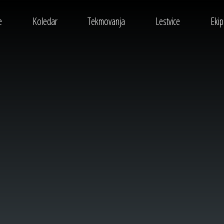
e
Koledar
Tekmovanja
Lestvice
Eki