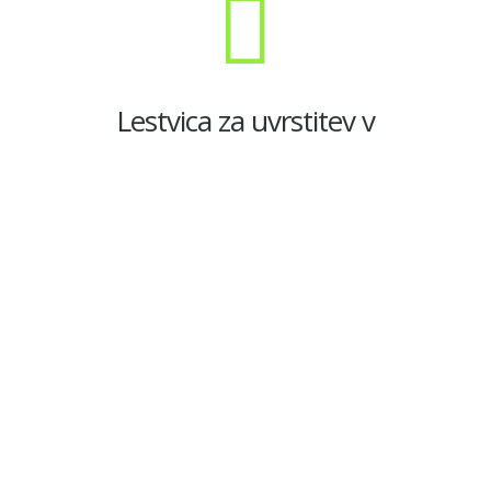
Lestvica za uvrstitev v
reprezentanco za SP 2028
Mesto
Ime in
Skupaj
Skupaj
Skupaj
priimek
2025
2026
Matevž
1
910
540
1450
Jeras
Tadej
2
875
440
1315
Breznik
Leon
3
905
380
1285
Kogelnik