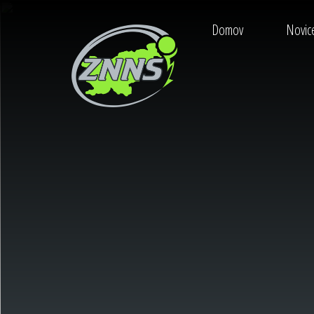
Domov
Novic